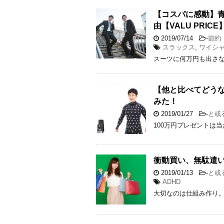
【コスパに感動】
由【VALU PRICE
2019/07/14
-
節約
スラックス
,
ワイシ
スーツに何万円も出さ
【他と比べてどうな
みた！
2019/01/27
-
と或
100万円プレゼントは当
衝動買い、無駄遣い
2019/01/13
-
と或
ADHD
大切なのは仕組み作り