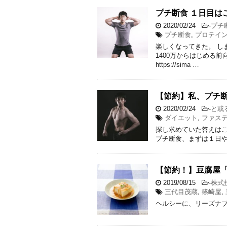
プチ断食 １日目は
2020/02/24
-
プチ
プチ断食
,
プロテイ
楽しくなってきた。 し
1400万からはじめる前
https://sima …
【節約】私、プチ
2020/02/24
-
と或
ダイエット
,
ファス
探し求めていた答えはこ
プチ断食、まずは１日やってみよ
【節約！】豆腐屋
2019/08/15
-
株式
三代目茂蔵
,
篠崎屋
,
ヘルシーに、リーズナ