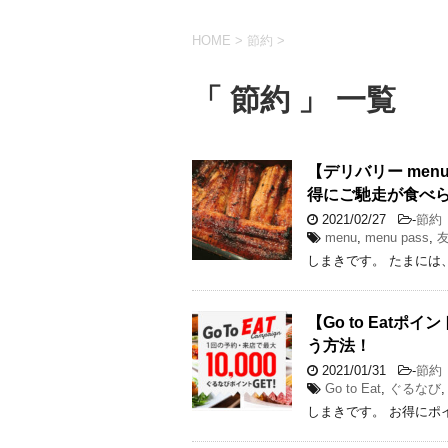
HOME
>
節約
>
「 節約 」 一覧
【デリバリー men
得にご馳走が食べ
2021/02/27
-
節約
menu
,
menu pass
,
しまきです。 たまには
【Go to Eat
う方法！
2021/01/31
-
節約
Go to Eat
,
ぐるなび
しまきです。 お得にポ