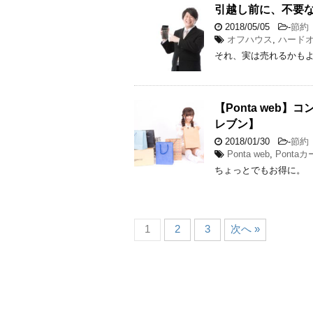
引越し前に、不要
2018/05/05
-
節約
オフハウス
,
ハード
それ、実は売れるかもよ(о´
【Ponta we
レブン】
2018/01/30
-
節約
Ponta web
,
Ponta
ちょっとでもお得に。
1
2
3
次へ »