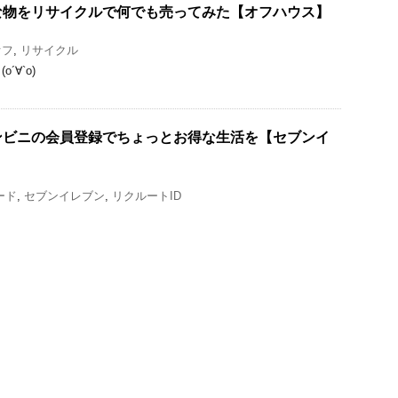
な物をリサイクルで何でも売ってみた【オフハウス】
オフ
,
リサイクル
∀`о)
b】コンビニの会員登録でちょっとお得な生活を【セブンイ
カード
,
セブンイレブン
,
リクルートID