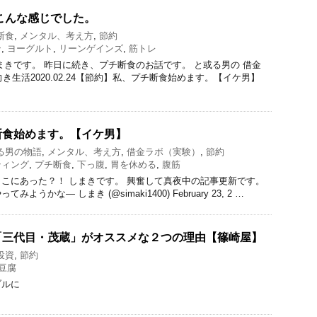
こんな感じでした。
断食
,
メンタル、考え方
,
節約
ン
,
ヨーグルト
,
リーンゲインズ
,
筋トレ
まきです。 昨日に続き、プチ断食のお話です。 と或る男の 借金
向き生活2020.02.24【節約】私、プチ断食始めます。【イケ男】
断食始めます。【イケ男】
る男の物語
,
メンタル、考え方
,
借金ラボ（実験）
,
節約
ティング
,
プチ断食
,
下っ腹
,
胃を休める
,
腹筋
こにあった？！ しまきです。 興奮して真夜中の記事更新です。
うかな— しまき (@simaki1400) February 23, 2 …
「三代目・茂蔵」がオススメな２つの理由【篠崎屋】
投資
,
節約
豆腐
ブルに