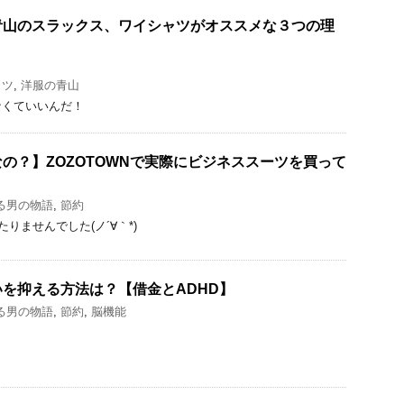
青山のスラックス、ワイシャツがオススメな３つの理
】
ャツ
,
洋服の青山
なくていいんだ！
の？】ZOZOTOWNで実際にビジネススーツを買って
る男の物語
,
節約
たりませんでした(ノ´∀｀*)
を抑える方法は？【借金とADHD】
る男の物語
,
節約
,
脳機能
。