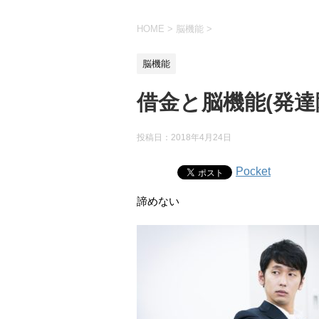
HOME
>
脳機能
>
脳機能
借金と脳機能(発達
投稿日：
2018年4月24日
Pocket
諦めない