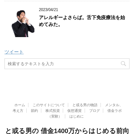
2023/04/21
アレルギーよさらば。舌下免疫療法を始
めてみた。
ツイート
ホーム
このサイトについて
と或る男の物語
メンタル、
考え方
節約
株式投資
仮想通貨
ブログ
借金ラボ
（実験）
はじめに
と或る男の 借金1400万からはじめる前向