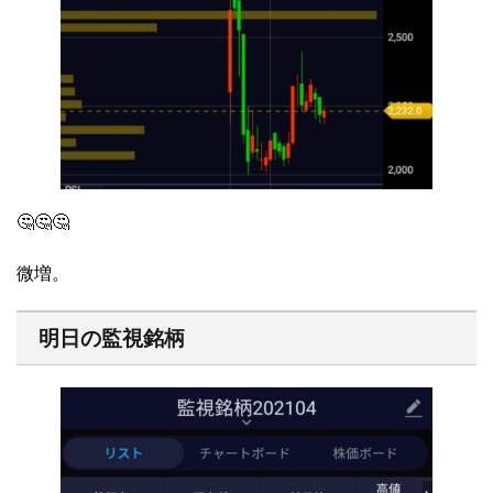
🤔🤔🤔
微増。
明日の監視銘柄